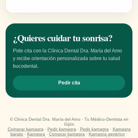
¿Quieres cuidar tu sonrisa?
Pide cita con la Clínica Dental Dra. María del Amo
y recibe orientación personalizada sobre tu salud
bucodental.
Pedir cita
© Clínica Dental Dra. María del Amo · Tu Médico-Dentista en
Gijón
Comprar kamagra
·
Pedir kamagra
·
Pedir kamagra
·
Kamagra
barato
·
Kamagra
·
Comprar kamagra
·
Kamagra genérico
·