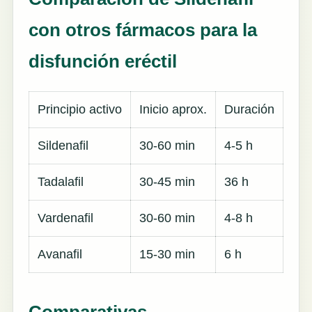
con otros fármacos para la
disfunción eréctil
Principio activo
Inicio aprox.
Duración
Sildenafil
30-60 min
4-5 h
Tadalafil
30-45 min
36 h
Vardenafil
30-60 min
4-8 h
Avanafil
15-30 min
6 h
Comparativas