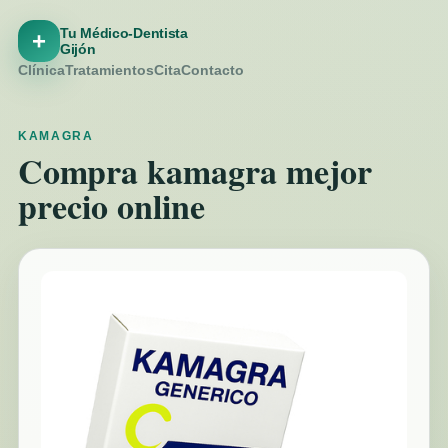
Tu Médico-Dentista
+
Gijón
Clínica
Tratamientos
Cita
Contacto
KAMAGRA
Compra kamagra mejor
precio online