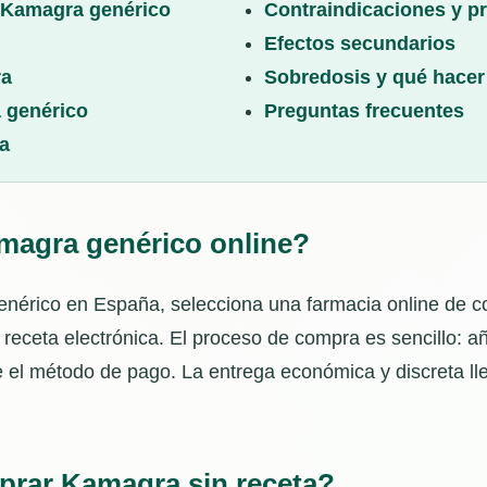
 Kamagra genérico
Contraindicaciones y p
Efectos secundarios
ra
Sobredosis y qué hacer
 genérico
Preguntas frecuentes
a
agra genérico online?
érico en España, selecciona una farmacia online de c
receta electrónica. El proceso de compra es sencillo: añ
e el método de pago. La entrega económica y discreta lle
prar Kamagra sin receta?