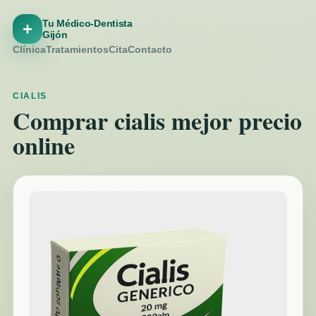
Tu Médico-Dentista
+
Gijón
Clínica
Tratamientos
Cita
Contacto
CIALIS
Comprar cialis mejor precio
online