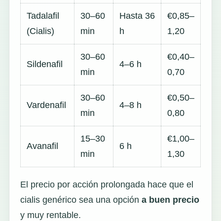
Tadalafil
30–60
Hasta 36
€0,85–
(Cialis)
min
h
1,20
30–60
€0,40–
Sildenafil
4–6 h
min
0,70
30–60
€0,50–
Vardenafil
4–8 h
min
0,80
15–30
€1,00–
Avanafil
6 h
min
1,30
El precio por acción prolongada hace que el
cialis genérico sea una opción
a buen precio
y muy rentable.