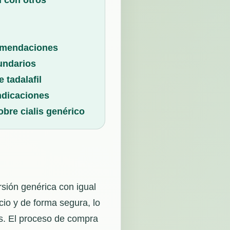
l con otros
comendaciones
undarios
 tadalafil
ndicaciones
obre cialis genérico
rsión genérica con igual
cio y de forma segura, lo
ios. El proceso de compra