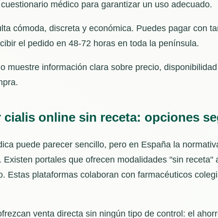
 cuestionario médico para garantizar un uso adecuado.
ulta cómoda, discreta y económica. Puedes pagar con tar
ecibir el pedido en 48-72 horas en toda la península.
io muestre información clara sobre precio, disponibilida
mpra.
ialis online sin receta: opciones s
édica puede parecer sencillo, pero en España la normati
 Existen portales que ofrecen modalidades "sin receta" al
o. Estas plataformas colaboran con farmacéuticos coleg
ofrezcan venta directa sin ningún tipo de control: el aho