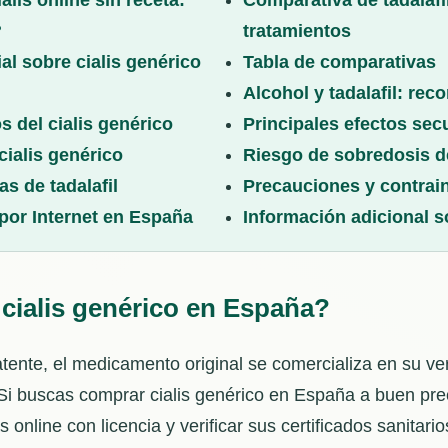
lis online sin receta:
Comparativa de tadalafi
?
tratamientos
al sobre cialis genérico
Tabla de comparativas
Alcohol y tadalafil: re
s del cialis genérico
Principales efectos sec
 cialis genérico
Riesgo de sobredosis de
s de tadalafil
Precauciones y contrai
 por Internet en España
Información adicional s
ialis genérico en España?
atente, el medicamento original se comercializa en su ve
l. Si buscas comprar cialis genérico en España a buen pre
s online con licencia y verificar sus certificados sanitar