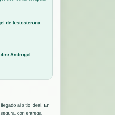
el de testosterona
sobre Androgel
egado al sitio ideal. En
 segura, con entrega