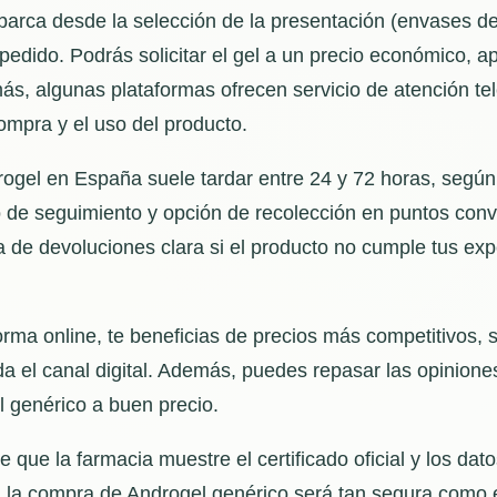
barca desde la selección de la presentación (envases de
 pedido. Podrás solicitar el gel a un precio económico,
ás, algunas plataformas ofrecen servicio de atención tel
ompra y el uso del producto.
ogel en España suele tardar entre 24 y 72 horas, según
de seguimiento y opción de recolección en puntos con
a de devoluciones clara si el producto no cumple tus exp
rma online, te beneficias de precios más competitivos, si
da el canal digital. Además, puedes repasar las opinione
l genérico a buen precio.
 que la farmacia muestre el certificado oficial y los dato
, la compra de Androgel genérico será tan segura como 