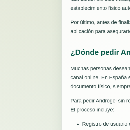
establecimiento físico au
Por último, antes de final
aplicación para asegurarte
¿Dónde pedir And
Muchas personas desean p
canal online. En España e
documento físico, siempre
Para pedir Androgel sin r
El proceso incluye:
Registro de usuario 