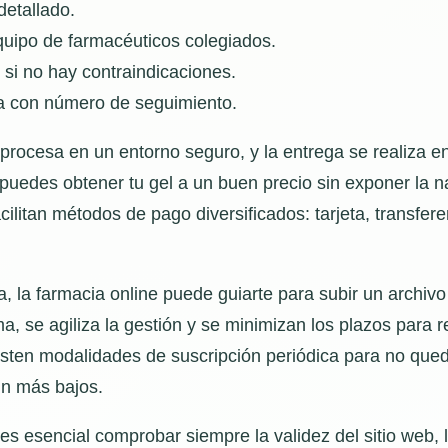
detallado.
quipo de farmacéuticos colegiados.
si no hay contraindicaciones.
da con número de seguimiento.
procesa en un entorno seguro, y la entrega se realiza 
puedes obtener tu gel a un buen precio sin exponer la n
itan métodos de pago diversificados: tarjeta, transfere
a, la farmacia online puede guiarte para subir un archivo
a, se agiliza la gestión y se minimizan los plazos para re
sten modalidades de suscripción periódica para no queda
ún más bajos.
es esencial comprobar siempre la validez del sitio web, l