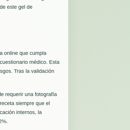
de este gel de
ia online que cumpla
cuestionario médico. Esta
sgos. Tras la validación
e requerir una fotografía
receta siempre que el
cación internos, la
 2%.