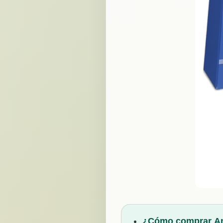
¿Cómo comprar An