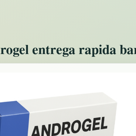
ogel entrega rapida ba