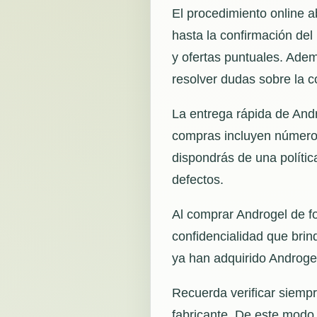
El procedimiento online a
hasta la confirmación del
y ofertas puntuales. Adem
resolver dudas sobre la c
La entrega rápida de Andr
compras incluyen número 
dispondrás de una polític
defectos.
Al comprar Androgel de fo
confidencialidad que brin
ya han adquirido Androge
Recuerda verificar siempre
fabricante. De este modo